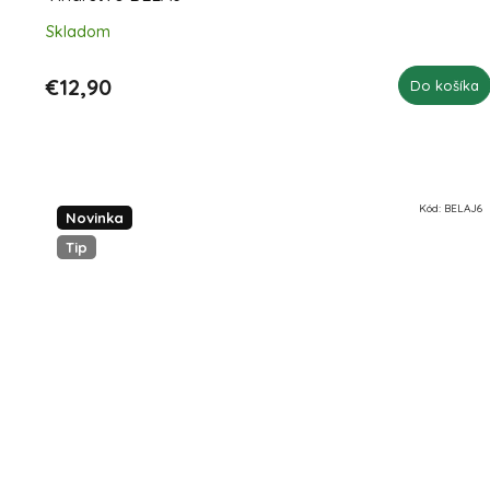
Skladom
€12,90
Do košíka
Kód:
BELAJ6
Novinka
Tip