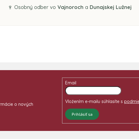
🍷 Osobný odber vo
Vajnoroch
a
Dunajskej Lužnej
Email
Vložením e-mailu súhlasíte s
podmie
ormácie o nových
Prihlásiť sa