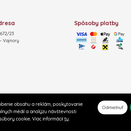
dresa
Spôsoby platby
672/23
 – Vajnory
obenie obsahu a reklám, poskytovanie
Odmietnuť
iálnych médií a analýzu návštevnosti
úbory cookie. Viac informácií
tu
.
Dizajn, obsah & marketing:
e