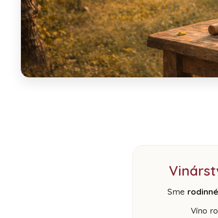
Vinárst
Sme
rodinné
Víno r