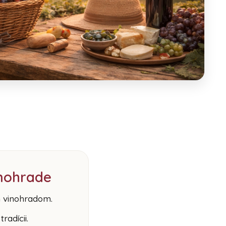
inohrade
m vinohradom.
radícii.