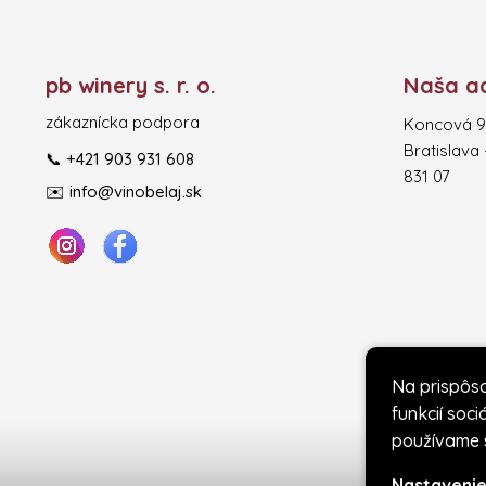
Z
á
p
pb winery s. r. o.
Naša a
ä
t
zákaznícka podpora
Koncová 9
i
Bratislava
📞
+421 903 931 608
e
831 07
✉️
info@vinobelaj.sk
Na prispôs
funkcií soc
používame s
Nastaveni