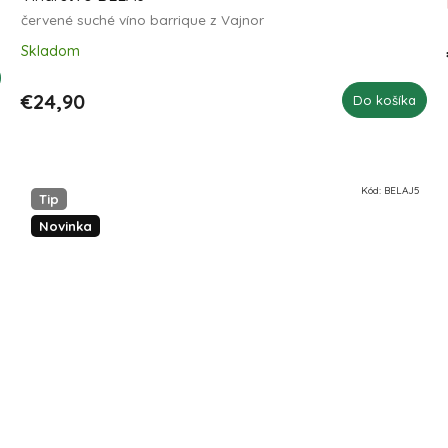
červené suché víno barrique z Vajnor
Skladom
€24,90
Do košíka
Kód:
BELAJ5
Tip
Novinka