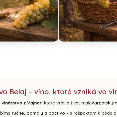
vo Belaj – víno, ktoré vzniká vo v
 vinárstvo z Vajnor
, ktoré vrátilo život malokarpatský
obíme
ručne, pomaly a poctivo
– s rešpektom k pôde a t